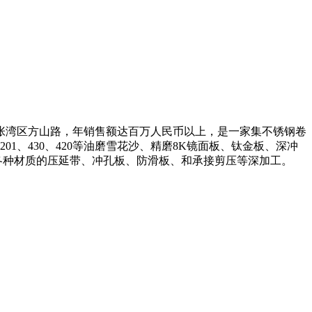
张湾区方山路，年销售额达百万人民币以上，是一家集不锈钢卷
、201、430、420等油磨雪花沙、精磨8K镜面板、钛金板、深冲
钢等。 3.各种材质的压延带、冲孔板、防滑板、和承接剪压等深加工。