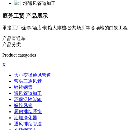
庭芳工贸
产品展示
承接工厂/企事/酒店/餐馆大排档/公共场所等各场地的白铁工程
产品直通车
产品分类
Product categories
X
大小变径通风管道
弯头三通风管
镀锌钢管
通风管道加工
环保活性炭箱
螺旋风管
厨房排烟系统
油烟净化器
通风排烟管道
不锈钢加工