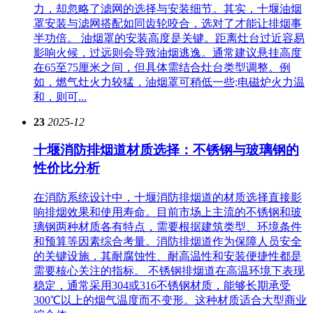
力，却忽略了滤网的选择与安装细节。其实，十堰油烟
罩安装与滤网搭配如同齿轮咬合，选对了才能让排烟事
半功倍。 油烟罩的安装高度是关键。距离灶台过近容易
影响火候，过远则会导致油烟逃逸。通常建议悬挂高度
在65至75厘米之间，但具体需结合灶台类型调整。例
如，燃气灶火力较猛，油烟罩可稍低一些;电磁炉火力温
和，则可...
23
2025-12
十堰消防排烟道材质选择：不锈钢与玻璃钢的
性价比分析
在消防系统设计中，十堰消防排烟道的材质选择直接影
响排烟效果和使用寿命。目前市场上主流的不锈钢和玻
璃钢两种材质各有特点，需要根据建筑类型、环境条件
和预算等因素综合考量。消防排烟道作为保障人员安全
的关键设施，其耐腐蚀性、耐高温性和安装便捷性都是
需要核心关注的指标。 不锈钢排烟道在高温环境下表现
稳定，通常采用304或316不锈钢材质，能够长期承受
300℃以上的烟气温度而不变形。这种材质适合大型商业