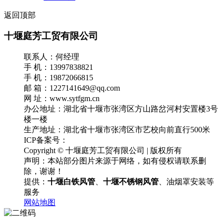
返回顶部
十堰庭芳工贸有限公司
联系人：何经理
手 机：13997838821
手 机：19872066815
邮 箱：1227141649@qq.com
网 址：www.sytfgm.cn
办公地址：湖北省十堰市张湾区方山路岔河村安置楼3号
楼一楼
生产地址：湖北省十堰市张湾区市艺校向前直行500米
ICP备案号：
鄂ICP备18031365号-2
Copyright © 十堰庭芳工贸有限公司 | 版权所有
声明：本站部分图片来源于网络，如有侵权请联系删
除，谢谢！
提供：
十堰白铁风管
、
十堰不锈钢风管
、油烟罩安装等
服务
网站地图