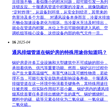
旦排放不畅，看似微小的积水问题，却可能引发一系列
连锁反应。十堰通风管道中积聚的冷凝水，就像隐藏的
“定时炸弹”，从设备到环境，从安全到经济，其带来的
危害涉及多个方面。​ 对通风设备本身而言，冷凝水排放
不畅会加速设备老化与损坏。当冷凝水无法及时排出，
就会在管道内积聚，水位上升后可能倒灌进入风机、空
调机组等核心设备。这些设备内部的电气元件一旦...
16
2025-04
通风排烟管道在锅炉房的特殊用途你知道吗？
锅炉房是许多工业设施和大型建筑中不可或缺的部分，
承担着供热、供汽等重要功能。然而，锅炉运行过程中
会产生大量高温烟气、有害气体以及可燃性物质，若处
理不当，可能引发安全隐患或影响设备寿命。十堰通风
排烟管道在这一环境中扮演着关键角色，其特殊用途往
往被忽视，但实际作用却不容小觑。 锅炉房内的通风排
烟系统首要任务是排出燃烧产生的废气。锅炉燃烧时，
燃料中的碳、硫等元素会转化为二氧化碳、一氧化碳、
二氧化硫...