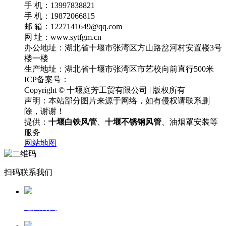
手 机：13997838821
手 机：19872066815
邮 箱：1227141649@qq.com
网 址：www.sytfgm.cn
办公地址：湖北省十堰市张湾区方山路岔河村安置楼3号
楼一楼
生产地址：湖北省十堰市张湾区市艺校向前直行500米
ICP备案号：
鄂ICP备18031365号-2
Copyright © 十堰庭芳工贸有限公司 | 版权所有
声明：本站部分图片来源于网络，如有侵权请联系删
除，谢谢！
提供：
十堰白铁风管
、
十堰不锈钢风管
、油烟罩安装等
服务
网站地图
扫码联系我们
返回首页