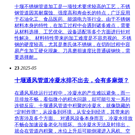
十堰不锈钢管道加工是一项技术要求较高的工艺，不锈
钢管道因其耐腐蚀、强度高和寿命长的特点，广泛应用
于石油化工、食品医药、能源电力等行业。由于不锈钢
材料本身的特性，在加工过程中会遇到诸多难点，需要
从材料选择、工艺优化、设备适配等多个方面进行针对
性解决。 材料特性带来的加工难度是不容忽视的。不锈
钢的硬度较高，尤其是奥氏体不锈钢，在切削过程中容
易产生加工硬化现象。刀具磨损速度比普通碳钢快，需
要选择耐...
23
2025-05
十堰通风管道冷凝水排不出去，会有多麻烦？
在通风系统运行过程中，冷凝水的产生难以避免，而一
旦排放不畅，看似微小的积水问题，却可能引发一系列
连锁反应。十堰通风管道中积聚的冷凝水，就像隐藏的
“定时炸弹”，从设备到环境，从安全到经济，其带来的
危害涉及多个方面。​ 对通风设备本身而言，冷凝水排放
不畅会加速设备老化与损坏。当冷凝水无法及时排出，
就会在管道内积聚，水位上升后可能倒灌进入风机、空