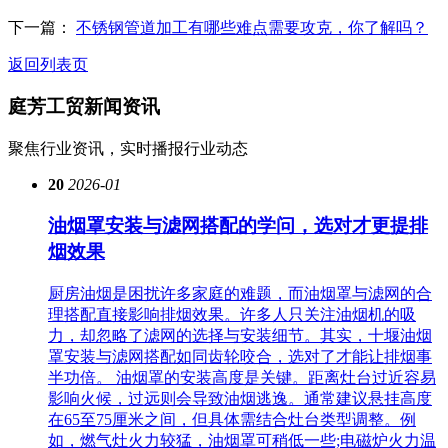
下一篇：
不锈钢管道加工有哪些难点需要攻克，你了解吗？
返回列表页
庭芳工贸
新闻资讯
聚焦行业资讯，实时播报行业动态
20
2026-01
油烟罩安装与滤网搭配的学问，选对才更提排
烟效果
厨房油烟是困扰许多家庭的难题，而油烟罩与滤网的合
理搭配直接影响排烟效果。许多人只关注油烟机的吸
力，却忽略了滤网的选择与安装细节。其实，十堰油烟
罩安装与滤网搭配如同齿轮咬合，选对了才能让排烟事
半功倍。 油烟罩的安装高度是关键。距离灶台过近容易
影响火候，过远则会导致油烟逃逸。通常建议悬挂高度
在65至75厘米之间，但具体需结合灶台类型调整。例
如，燃气灶火力较猛，油烟罩可稍低一些;电磁炉火力温