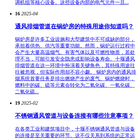
调机组等核心设备。这些设备内部的电气元件一旦...
16
2025-04
通风排烟管道在锅炉房的特殊用途你知道吗？
锅炉房是许多工业设施和大型建筑中不可或缺的部分，
承担着供热、供汽等重要功能。然而，锅炉运行过程中
会产生大量高温烟气、有害气体以及可燃性物质，若处
理不当，可能引发安全隐患或影响设备寿命。十堰通风
排烟管道在这一环境中扮演着关键角色，其特殊用途往
往被忽视，但实际作用却不容小觑。 锅炉房内的通风排
烟系统首要任务是排出燃烧产生的废气。锅炉燃烧时，
燃料中的碳、硫等元素会转化为二氧化碳、一氧化碳、
二氧化硫...
19
2025-02
不锈钢通风管道与设备连接有哪些注意事项？
在各类工业和建筑项目中，十堰不锈钢通风管道与设备
的连接是至关重要的环节。这不仅关系到系统的正常运