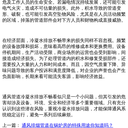
危及工作人员的生命安全。若漏电情况持续发展，还可能引发
电气火灾，造成不可估量的损失。此外，积水导致的管道变
形、破裂，也可能引发高空坠物风险，尤其是在人员活动频繁
的区域，掉落的管道部件会对下方人员和财物构成直接威胁。​
在经济层面，冷凝水排放不畅带来的损失同样不容忽视。频繁
的设备故障和损坏，意味着高昂的维修成本和更换费用。设备
停机期间，生产活动受限，商业场所的运营也会受到影响，间
接造成经济损失。为了处理管道内的积水和修复受损部件，还
需要投入大量的人力和时间成本。而且，因空气质量下降、异
味问题导致的客户投诉和满意度降低，对企业的声誉也会产生
负面影响，长期来看可能流失客源，影响经济效益。​
通风管道冷凝水排放不畅看似只是一个小问题，但其引发的危
害却涉及设备、环境、安全和经济等多个重要领域。只有充分
认识到这些潜在风险，重视冷凝水排放问题，才能保障通风系
统稳定运行，避免一系列后续麻烦。
上一篇：
通风排烟管道在锅炉房的特殊用途你知道吗？