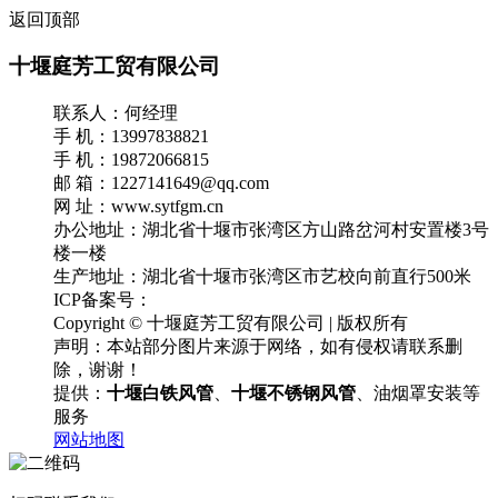
返回顶部
十堰庭芳工贸有限公司
联系人：何经理
手 机：13997838821
手 机：19872066815
邮 箱：1227141649@qq.com
网 址：www.sytfgm.cn
办公地址：湖北省十堰市张湾区方山路岔河村安置楼3号
楼一楼
生产地址：湖北省十堰市张湾区市艺校向前直行500米
ICP备案号：
鄂ICP备18031365号-2
Copyright © 十堰庭芳工贸有限公司 | 版权所有
声明：本站部分图片来源于网络，如有侵权请联系删
除，谢谢！
提供：
十堰白铁风管
、
十堰不锈钢风管
、油烟罩安装等
服务
网站地图