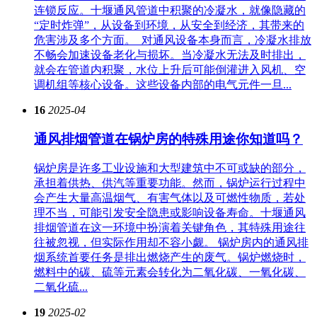
连锁反应。十堰通风管道中积聚的冷凝水，就像隐藏的
“定时炸弹”，从设备到环境，从安全到经济，其带来的
危害涉及多个方面。​ 对通风设备本身而言，冷凝水排放
不畅会加速设备老化与损坏。当冷凝水无法及时排出，
就会在管道内积聚，水位上升后可能倒灌进入风机、空
调机组等核心设备。这些设备内部的电气元件一旦...
16
2025-04
通风排烟管道在锅炉房的特殊用途你知道吗？
锅炉房是许多工业设施和大型建筑中不可或缺的部分，
承担着供热、供汽等重要功能。然而，锅炉运行过程中
会产生大量高温烟气、有害气体以及可燃性物质，若处
理不当，可能引发安全隐患或影响设备寿命。十堰通风
排烟管道在这一环境中扮演着关键角色，其特殊用途往
往被忽视，但实际作用却不容小觑。 锅炉房内的通风排
烟系统首要任务是排出燃烧产生的废气。锅炉燃烧时，
燃料中的碳、硫等元素会转化为二氧化碳、一氧化碳、
二氧化硫...
19
2025-02