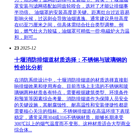
罩安装与滤网搭配如同齿轮咬合，选对了才能让排烟事
半功倍。 油烟罩的安装高度是关键。距离灶台过近容易
影响火候，过远则会导致油烟逃逸。通常建议悬挂高度
在65至75厘米之间，但具体需结合灶台类型调整。例
如，燃气灶火力较猛，油烟罩可稍低一些;电磁炉火力温
和，则可...
23
2025-12
十堰消防排烟道材质选择：不锈钢与玻璃钢的
性价比分析
在消防系统设计中，十堰消防排烟道的材质选择直接影
响排烟效果和使用寿命。目前市场上主流的不锈钢和玻
璃钢两种材质各有特点，需要根据建筑类型、环境条件
和预算等因素综合考量。消防排烟道作为保障人员安全
的关键设施，其耐腐蚀性、耐高温性和安装便捷性都是
需要核心关注的指标。 不锈钢排烟道在高温环境下表现
稳定，通常采用304或316不锈钢材质，能够长期承受
300℃以上的烟气温度而不变形。这种材质适合大型商业
综合体...