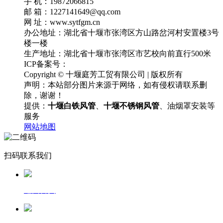
手 机：19872066815
邮 箱：1227141649@qq.com
网 址：www.sytfgm.cn
办公地址：湖北省十堰市张湾区方山路岔河村安置楼3号
楼一楼
生产地址：湖北省十堰市张湾区市艺校向前直行500米
ICP备案号：
鄂ICP备18031365号-2
Copyright © 十堰庭芳工贸有限公司 | 版权所有
声明：本站部分图片来源于网络，如有侵权请联系删
除，谢谢！
提供：
十堰白铁风管
、
十堰不锈钢风管
、油烟罩安装等
服务
网站地图
扫码联系我们
返回首页