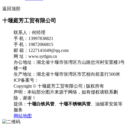
返回顶部
十堰庭芳工贸有限公司
联系人：何经理
手 机：13997838821
手 机：19872066815
邮 箱：1227141649@qq.com
网 址：www.sytfgm.cn
办公地址：湖北省十堰市张湾区方山路岔河村安置楼3号
楼一楼
生产地址：湖北省十堰市张湾区市艺校向前直行500米
ICP备案号：
鄂ICP备18031365号-2
Copyright © 十堰庭芳工贸有限公司 | 版权所有
声明：本站部分图片来源于网络，如有侵权请联系删
除，谢谢！
提供：
十堰白铁风管
、
十堰不锈钢风管
、油烟罩安装等
服务
网站地图