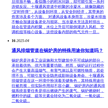
旦排放不畅，看似微小的积水问题，却可能引发一系列
连锁反应。十堰通风管道中积聚的冷凝水，就像隐藏的
“定时炸弹”，从设备到环境，从安全到经济，其带来的
危害涉及多个方面。​ 对通风设备本身而言，冷凝水排放
不畅会加速设备老化与损坏。当冷凝水无法及时排出，
就会在管道内积聚，水位上升后可能倒灌进入风机、空
调机组等核心设备。这些设备内部的电气元件一旦...
16
2025-04
通风排烟管道在锅炉房的特殊用途你知道吗？
锅炉房是许多工业设施和大型建筑中不可或缺的部分，
承担着供热、供汽等重要功能。然而，锅炉运行过程中
会产生大量高温烟气、有害气体以及可燃性物质，若处
理不当，可能引发安全隐患或影响设备寿命。十堰通风
排烟管道在这一环境中扮演着关键角色，其特殊用途往
往被忽视，但实际作用却不容小觑。 锅炉房内的通风排
烟系统首要任务是排出燃烧产生的废气。锅炉燃烧时，
燃料中的碳、硫等元素会转化为二氧化碳、一氧化碳、
二氧化硫...