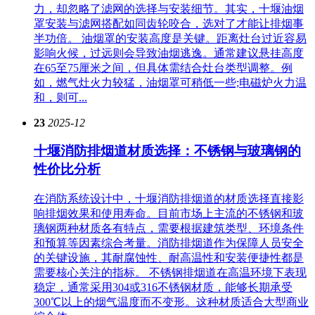
力，却忽略了滤网的选择与安装细节。其实，十堰油烟
罩安装与滤网搭配如同齿轮咬合，选对了才能让排烟事
半功倍。 油烟罩的安装高度是关键。距离灶台过近容易
影响火候，过远则会导致油烟逃逸。通常建议悬挂高度
在65至75厘米之间，但具体需结合灶台类型调整。例
如，燃气灶火力较猛，油烟罩可稍低一些;电磁炉火力温
和，则可...
23
2025-12
十堰消防排烟道材质选择：不锈钢与玻璃钢的
性价比分析
在消防系统设计中，十堰消防排烟道的材质选择直接影
响排烟效果和使用寿命。目前市场上主流的不锈钢和玻
璃钢两种材质各有特点，需要根据建筑类型、环境条件
和预算等因素综合考量。消防排烟道作为保障人员安全
的关键设施，其耐腐蚀性、耐高温性和安装便捷性都是
需要核心关注的指标。 不锈钢排烟道在高温环境下表现
稳定，通常采用304或316不锈钢材质，能够长期承受
300℃以上的烟气温度而不变形。这种材质适合大型商业