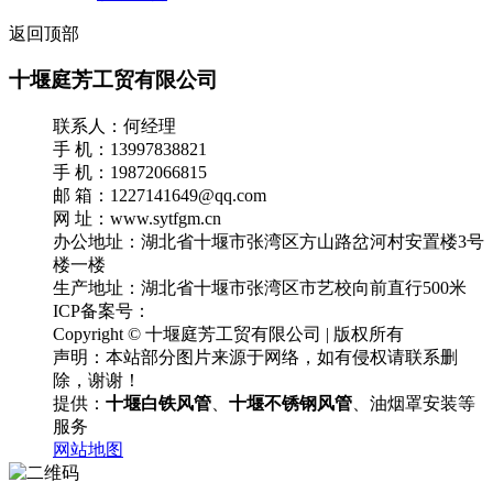
返回顶部
十堰庭芳工贸有限公司
联系人：何经理
手 机：13997838821
手 机：19872066815
邮 箱：1227141649@qq.com
网 址：www.sytfgm.cn
办公地址：湖北省十堰市张湾区方山路岔河村安置楼3号
楼一楼
生产地址：湖北省十堰市张湾区市艺校向前直行500米
ICP备案号：
鄂ICP备18031365号-2
Copyright © 十堰庭芳工贸有限公司 | 版权所有
声明：本站部分图片来源于网络，如有侵权请联系删
除，谢谢！
提供：
十堰白铁风管
、
十堰不锈钢风管
、油烟罩安装等
服务
网站地图