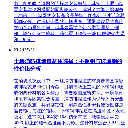
力，却忽略了滤网的选择与安装细节。其实，十堰油烟
罩安装与滤网搭配如同齿轮咬合，选对了才能让排烟事
半功倍。 油烟罩的安装高度是关键。距离灶台过近容易
影响火候，过远则会导致油烟逃逸。通常建议悬挂高度
在65至75厘米之间，但具体需结合灶台类型调整。例
如，燃气灶火力较猛，油烟罩可稍低一些;电磁炉火力温
和，则可...
23
2025-12
十堰消防排烟道材质选择：不锈钢与玻璃钢的
性价比分析
在消防系统设计中，十堰消防排烟道的材质选择直接影
响排烟效果和使用寿命。目前市场上主流的不锈钢和玻
璃钢两种材质各有特点，需要根据建筑类型、环境条件
和预算等因素综合考量。消防排烟道作为保障人员安全
的关键设施，其耐腐蚀性、耐高温性和安装便捷性都是
需要核心关注的指标。 不锈钢排烟道在高温环境下表现
稳定，通常采用304或316不锈钢材质，能够长期承受
300℃以上的烟气温度而不变形。这种材质适合大型商业