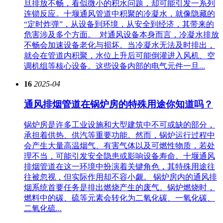
旦排放不畅，看似微小的积水问题，却可能引发一系列
连锁反应。十堰通风管道中积聚的冷凝水，就像隐藏的
“定时炸弹”，从设备到环境，从安全到经济，其带来的
危害涉及多个方面。​ 对通风设备本身而言，冷凝水排放
不畅会加速设备老化与损坏。当冷凝水无法及时排出，
就会在管道内积聚，水位上升后可能倒灌进入风机、空
调机组等核心设备。这些设备内部的电气元件一旦...
16
2025-04
通风排烟管道在锅炉房的特殊用途你知道吗？
锅炉房是许多工业设施和大型建筑中不可或缺的部分，
承担着供热、供汽等重要功能。然而，锅炉运行过程中
会产生大量高温烟气、有害气体以及可燃性物质，若处
理不当，可能引发安全隐患或影响设备寿命。十堰通风
排烟管道在这一环境中扮演着关键角色，其特殊用途往
往被忽视，但实际作用却不容小觑。 锅炉房内的通风排
烟系统首要任务是排出燃烧产生的废气。锅炉燃烧时，
燃料中的碳、硫等元素会转化为二氧化碳、一氧化碳、
二氧化硫...