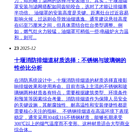
力，却忽略了滤网的选择与安装细节。其实，十堰油烟
罩安装与滤网搭配如同齿轮咬合，选对了才能让排烟事
半功倍。 油烟罩的安装高度是关键。距离灶台过近容易
影响火候，过远则会导致油烟逃逸。通常建议悬挂高度
在65至75厘米之间，但具体需结合灶台类型调整。例
如，燃气灶火力较猛，油烟罩可稍低一些;电磁炉火力温
和，则可...
23
2025-12
十堰消防排烟道材质选择：不锈钢与玻璃钢的
性价比分析
在消防系统设计中，十堰消防排烟道的材质选择直接影
响排烟效果和使用寿命。目前市场上主流的不锈钢和玻
璃钢两种材质各有特点，需要根据建筑类型、环境条件
和预算等因素综合考量。消防排烟道作为保障人员安全
的关键设施，其耐腐蚀性、耐高温性和安装便捷性都是
需要核心关注的指标。 不锈钢排烟道在高温环境下表现
稳定，通常采用304或316不锈钢材质，能够长期承受
300℃以上的烟气温度而不变形。这种材质适合大型商业
综合体...