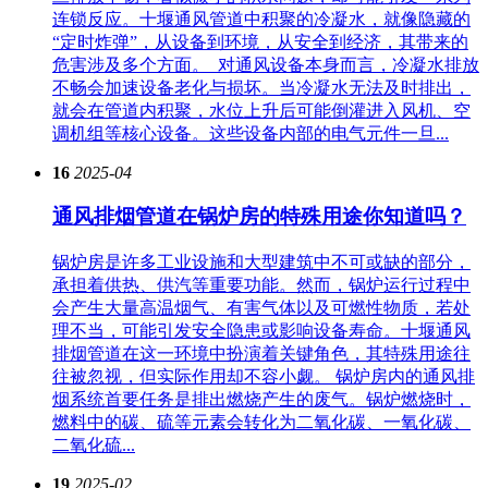
连锁反应。十堰通风管道中积聚的冷凝水，就像隐藏的
“定时炸弹”，从设备到环境，从安全到经济，其带来的
危害涉及多个方面。​ 对通风设备本身而言，冷凝水排放
不畅会加速设备老化与损坏。当冷凝水无法及时排出，
就会在管道内积聚，水位上升后可能倒灌进入风机、空
调机组等核心设备。这些设备内部的电气元件一旦...
16
2025-04
通风排烟管道在锅炉房的特殊用途你知道吗？
锅炉房是许多工业设施和大型建筑中不可或缺的部分，
承担着供热、供汽等重要功能。然而，锅炉运行过程中
会产生大量高温烟气、有害气体以及可燃性物质，若处
理不当，可能引发安全隐患或影响设备寿命。十堰通风
排烟管道在这一环境中扮演着关键角色，其特殊用途往
往被忽视，但实际作用却不容小觑。 锅炉房内的通风排
烟系统首要任务是排出燃烧产生的废气。锅炉燃烧时，
燃料中的碳、硫等元素会转化为二氧化碳、一氧化碳、
二氧化硫...
19
2025-02