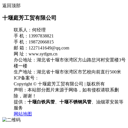
返回顶部
十堰庭芳工贸有限公司
联系人：何经理
手 机：13997838821
手 机：19872066815
邮 箱：1227141649@qq.com
网 址：www.sytfgm.cn
办公地址：湖北省十堰市张湾区方山路岔河村安置楼3号
楼一楼
生产地址：湖北省十堰市张湾区市艺校向前直行500米
ICP备案号：
鄂ICP备18031365号-2
Copyright © 十堰庭芳工贸有限公司 | 版权所有
声明：本站部分图片来源于网络，如有侵权请联系删
除，谢谢！
提供：
十堰白铁风管
、
十堰不锈钢风管
、油烟罩安装等
服务
网站地图